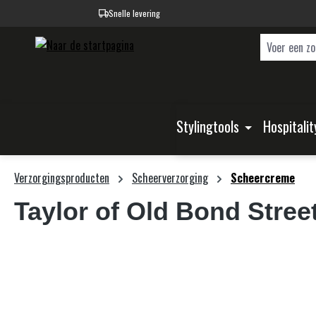
Snelle levering
oekopdracht
Ga naar de hoofdnavigatie
Stylingtools
Hospitalit
Verzorgingsproducten
Scheerverzorging
Scheercreme
Taylor of Old Bond Stree
Afbeeldingengalerij overslaan