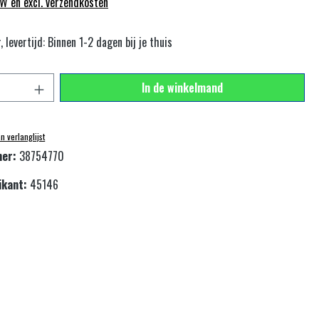
TW en excl. verzendkosten
 levertijd: Binnen 1-2 dagen bij je thuis
veelheid: Voer de gewenste hoeveelheid in of gebru
In de winkelmand
 verlanglijst
mer:
38754770
ikant:
45146