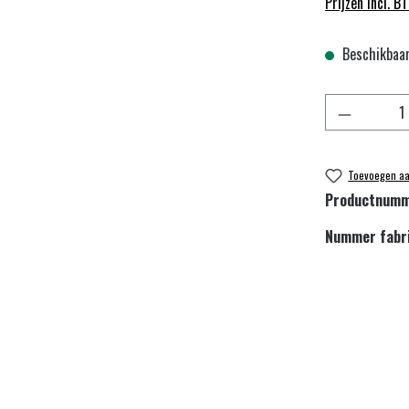
Prijzen incl. B
Beschikbaar,
Producthoe
Toevoegen aan
Productnum
Nummer fabr