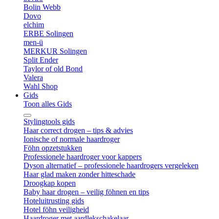
Bolin Webb
Dovo
elchim
ERBE Solingen
men-ü
MERKUR Solingen
Split Ender
Taylor of old Bond
Valera
Wahl Shop
Gids
Toon alles Gids
Stylingtools gids
Haar correct drogen – tips & advies
Ionische of normale haardroger
Föhn opzetstukken
Professionele haardroger voor kappers
Dyson alternatief – professionele haardrogers vergeleken
Haar glad maken zonder hitteschade
Droogkap kopen
Baby haar drogen – veilig föhnen en tips
Hoteluitrusting gids
Hotel föhn veiligheid
Haardroger met aardlekschakelaar