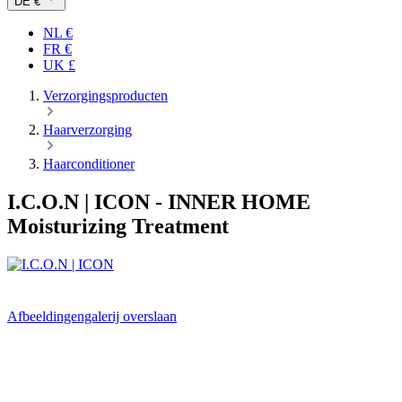
DE €
NL €
FR €
UK £
Verzorgingsproducten
Haarverzorging
Haarconditioner
I.C.O.N | ICON
- INNER HOME
Moisturizing Treatment
Afbeeldingengalerij overslaan