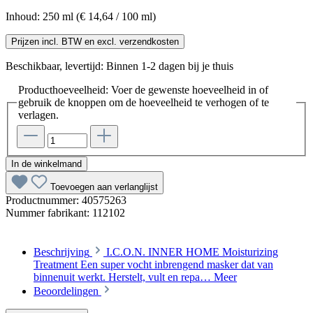
Inhoud:
250 ml
(€ 14,64 / 100 ml)
Prijzen incl. BTW en excl. verzendkosten
Beschikbaar, levertijd: Binnen 1-2 dagen bij je thuis
Producthoeveelheid: Voer de gewenste hoeveelheid in of
gebruik de knoppen om de hoeveelheid te verhogen of te
verlagen.
In de winkelmand
Toevoegen aan verlanglijst
Productnummer:
40575263
Nummer fabrikant:
112102
Beschrijving
I.C.O.N. INNER HOME Moisturizing
Treatment Een super vocht inbrengend masker dat van
binnenuit werkt. Herstelt, vult en repa…
Meer
Beoordelingen