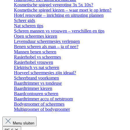
Kosmetische spiegel vergroting 3x 5x 10x?
Kosmetische spiegel kiezen – waar moet je op letten?
Hotel renovatie – inrichting en uitrusting plannen
Scheer gids
Nat scheren tips
Scheren mannen vs vrouwen – verschillen en tips
Open scheermes kiezen
Levensduur scheermesjes verlengen
Benen scheren als man – ja of nee?
Mannen benen scheren
Rasierhobel vs scheermes
Rasierhobel vrouwen
Elektrisch vs nat scheren
Hoeveel scheermesjes zijn ideaal?
Scheerbrand voorkomen
Baardtrimmer vs tondeuse
Baardtrimmer kiezen
Baardcontouren scheren
Baardtrimmer accu of netstroom
Bodygroomer of scheermes
Multigroomer of bodygroomer
Menu sluiten