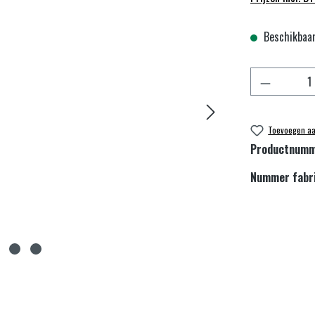
Beschikbaar,
Producthoe
Toevoegen aan
Productnum
Nummer fabr