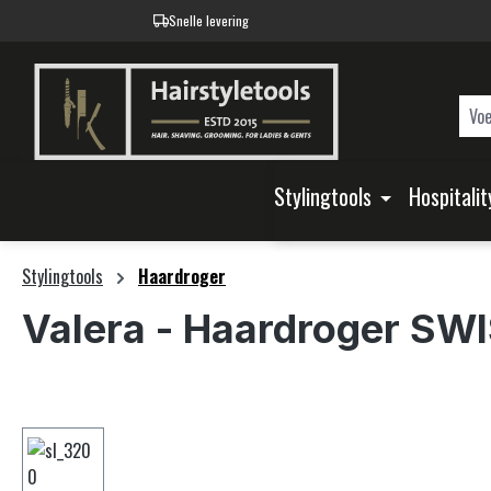
Snelle levering
oekopdracht
Ga naar de hoofdnavigatie
Stylingtools
Hospitalit
Stylingtools
Haardroger
Valera
- Haardroger SW
Afbeeldingengalerij overslaan