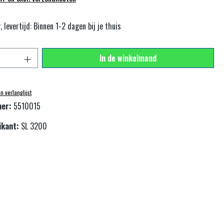
 levertijd: Binnen 1-2 dagen bij je thuis
veelheid: Voer de gewenste hoeveelheid in of gebru
In de winkelmand
 verlanglijst
mer:
5510015
ikant:
SL 3200