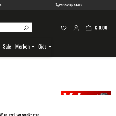
en
Persoonlijk advies
€ 0,00
Wink
Sale
Merken
Gids
TW en excl. verzendkosten